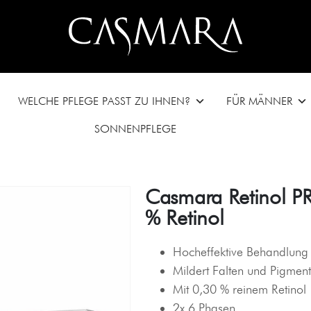
WELCHE PFLEGE PASST ZU IHNEN?
FÜR MÄNNER
SONNENPFLEGE
Casmara Retinol P
% Retinol
Hocheffektive Behandlung
Mildert Falten und Pigment
Mit 0,30 % reinem Retinol
2x 6 Phasen