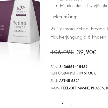
Für eine deutlich verjüngt
Lieferumfang:
2x Casmara Retinol Proage 
Hautverjüngung á 6 Phasen
106,99
€
39,90
€
EAN:
8436561415489
VERFÜGBARKEIT:
IN STOCK
SKU:
ARTNR-6821
TAGS:
PEEL-OFF MASKE
,
PHASEN
,