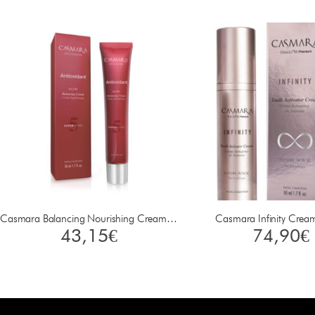
Casmara Balancing Nourishing Cream 50 ml
Casmara Infinity Crea
43,15
€
74,90
€