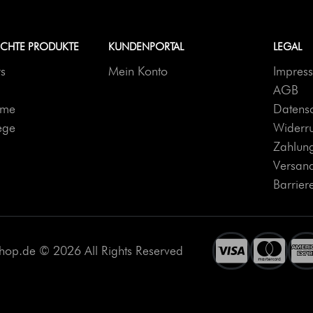
UCHTE PRODUKTE
KUNDENPORTAL
LEGAL
rs
Mein Konto
Impres
AGB
reme
Datensc
ege
Widerr
Zahlung
Versan
Barriere
hop.de © 2026 All Rights Reserved