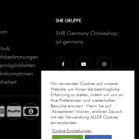
SHR GRUPPE
sum
SHR Germany Onlineshop
ipl-germany
hutz
ufsbestimmungen
smöglichkeiten
dinformationen
freiheit
Wir verwenden Cookies auf unserer
Website, um Ihnen die bestmögliche
Erfahrung zu bieten, indem wir uns an
Ihre Präferenzen und wiederholten
Besuche erinnern. Wenn Sie auf
"Akzeptieren" klicken, erklären Sie sich
mit der Verwendung ALLER Cookies
einverstanden.
Cookie Einstellungen