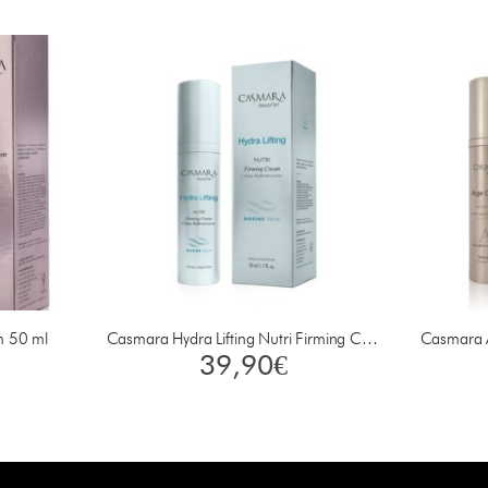
m 50 ml
Casmara Hydra Lifting Nutri Firming Cream 50 ml
Casmara 
39,90
€