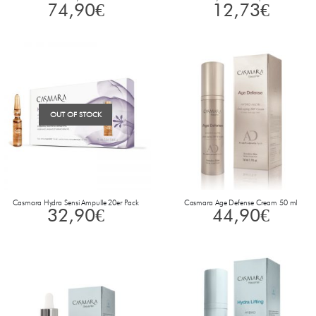
74,90
€
12,73
€
OUT OF STOCK
Casmara Hydra Sensi Ampulle 20er Pack
Casmara Age Defense Cream 50 ml
32,90
€
44,90
€