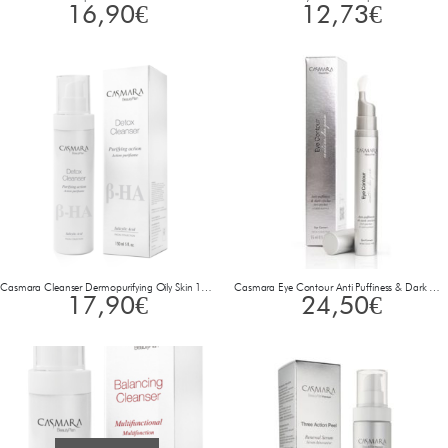
16,90
€
12,73
€
Casmara Cleanser Dermopurifying Oily Skin 150 ml
Casmara Eye Contour Anti Puffiness & Dark Circles 15 ml
17,90
€
24,50
€