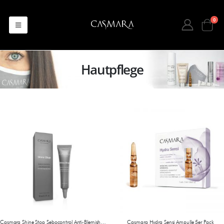
0
Hautpflege
Casmara Shine Stop Sebocontrol Anti-Blemish Gel 10 ml
Casmara Hydra Sensi Ampulle 5er Pack