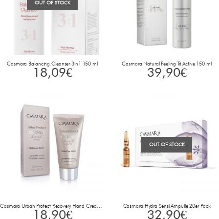
OUT OF STOCK
Casmara Balancing Cleanser 3in1 150 ml
Casmara Natural Peeling Tri Active 150 ml
18,09
€
39,90
€
OUT OF STOCK
Casmara Urban Protect Recovery Hand Cream 50 ml
Casmara Hydra Sensi Ampulle 20er Pack
18,90
€
32,90
€