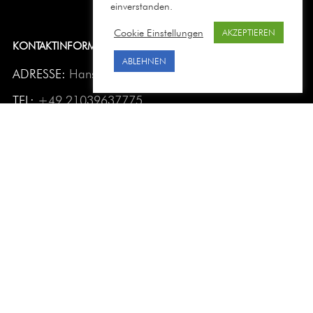
einverstanden.
Cookie Einstellungen
AKZEPTIEREN
KONTAKTINFORMATION
ABLEHNEN
ADRESSE:
Hans-Sachs-Str. 17 40721 Hilden
TEL:
+49 21039637775
EMAIL:
service@casmarashop.de
ÖFFNUNGZEITEN:
Mo bis Fr 08:00 - 17:00
MEIST GESUCHTE PRODUKTE
Moisturizers
Masken
Infinity Creme
Sonnenpflege
Angebote