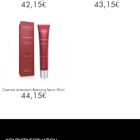
42,15
€
43,15
€
Casmara Antioxidant Balancing Serum 50 ml
44,15
€