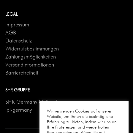
LEGAL
Impressum
AGB
Datenschutz
Widerrufsbestimmungen
Zahlungsmöglichkeiten
Versandinformationen
Barrierefreiheit
SHR GRUPPE
SHR Germany Onlineshop
ipl-germany
Wir verwenden Cookies auf unserer
Website, um Ihnen die bestmögliche
Erfahrung zu bieten, indem wir uns an
Ihre Präferenzen und wiederholten
Besuche erinnern. Wenn Sie auf