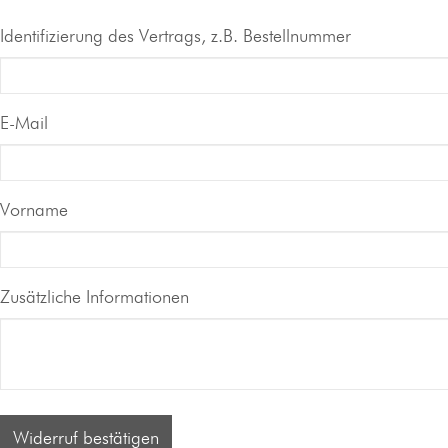
Identifizierung des Vertrags, z.B. Bestellnummer
E-Mail
E-
Vorname
Mail
(wiederholen)
Zusätzliche Informationen
Widerruf bestätigen