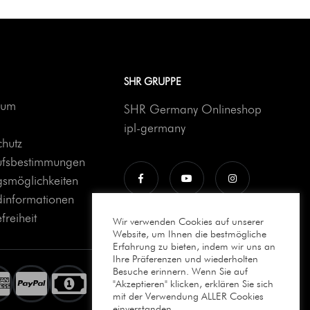
SHR GRUPPE
sum
SHR Germany Onlineshop
ipl-germany
hutz
ufsbestimmungen
smöglichkeiten
dinformationen
freiheit
Wir verwenden Cookies auf unserer
Website, um Ihnen die bestmögliche
Erfahrung zu bieten, indem wir uns an
Ihre Präferenzen und wiederholten
Besuche erinnern. Wenn Sie auf
"Akzeptieren" klicken, erklären Sie sich
mit der Verwendung ALLER Cookies
einverstanden.