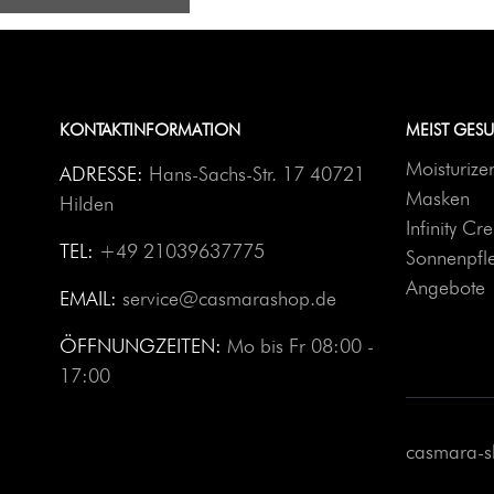
KONTAKTINFORMATION
MEIST GES
Moisturize
ADRESSE:
Hans-Sachs-Str. 17 40721
Masken
Hilden
Infinity C
TEL:
+49 21039637775
Sonnenpfl
Angebote
EMAIL:
service@casmarashop.de
ÖFFNUNGZEITEN:
Mo bis Fr 08:00 -
17:00
casmara-s