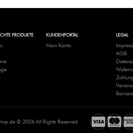
UCHTE PRODUKTE
KUNDENPORTAL
LEGAL
rs
Mein Konto
Impres
AGB
reme
Datensc
ege
Widerr
Zahlung
Versan
Barriere
hop.de © 2026 All Rights Reserved