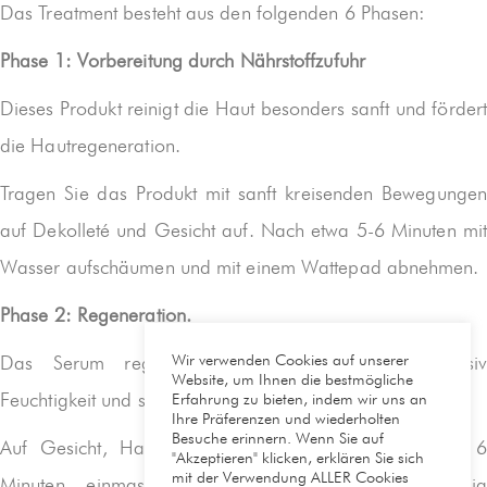
Das Treatment besteht aus den folgenden 6 Phasen:
Phase 1: Vorbereitung durch Nährstoffzufuhr
Dieses Produkt reinigt die Haut besonders sanft und fördert
die Hautregeneration.
Tragen Sie das Produkt mit sanft kreisenden Bewegungen
auf Dekolleté und Gesicht auf. Nach etwa 5-6 Minuten mit
Wasser aufschäumen und mit einem Wattepad abnehmen.
Phase 2: Regeneration.
Wir verwenden Cookies auf unserer
Das Serum regeneriert die Haut, spendet intensiv
Website, um Ihnen die bestmögliche
Feuchtigkeit und steigert ihre Elastizität.
Erfahrung zu bieten, indem wir uns an
Ihre Präferenzen und wiederholten
Besuche erinnern. Wenn Sie auf
Auf Gesicht, Hals und Dekolleté auftragen und ca. 6
"Akzeptieren" klicken, erklären Sie sich
mit der Verwendung ALLER Cookies
Minuten einmassieren, bis das Produkt vollständig