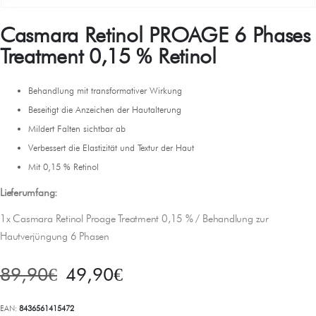
Casmara Retinol PROAGE 6 Phases
Treatment 0,15 % Retinol
Behandlung mit transformativer Wirkung
Beseitigt die Anzeichen der Hautalterung
Mildert Falten sichtbar ab
Verbessert die Elastizität und Textur der Haut
Mit 0,15 % Retinol
Lieferumfang:
1x Casmara Retinol Proage Treatment 0,15 % / Behandlung zur
Hautverjüngung 6 Phasen
89,90
€
49,90
€
EAN:
8436561415472