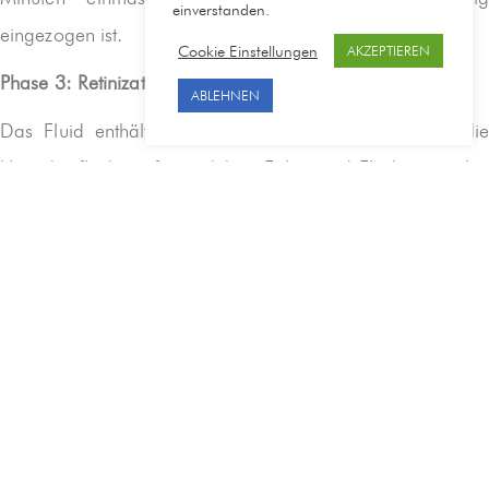
einverstanden.
eingezogen ist.
Cookie Einstellungen
AKZEPTIEREN
Phase 3: Retinization.
ABLEHNEN
Das Fluid enthält 0,15 % reines Retinol und glättet die
Hautoberfläche sofort sichtbar. Falten und Flecken werden
abgemildert, die Haut gestrafft und intensiv mit Feuchtigkeit
versorgt.
Mit langsamen Bewegungen in Gesicht, Hals und Dekolleté
einmassieren, bis es vollständig eingezogen ist.
Phase 4: Verstärkung der Wirkung.
Die Creme dient der Verstärkung der bislang erzielten
Behandlungsergebnisse.