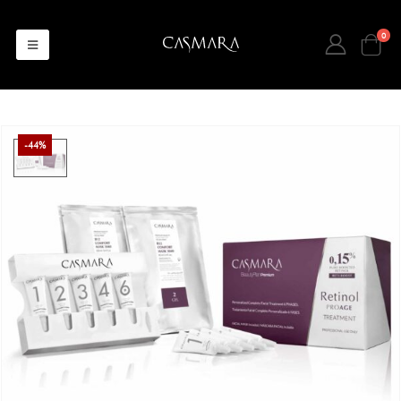
0
-44%