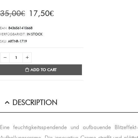
35,00
€
17,50
€
EAN:
8436561410668
VERFÜGBARKEIT:
IN STOCK
SKU:
ARTNR-1719
ADD TO CART
DESCRIPTION
Eine feuchtigkeitsspendende und aufbauende Blitzeffekt-
Aufhellungscreme. Die innovative Creme strafft und glättet