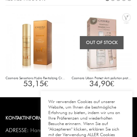
OUT OF STOCK
Casmara Sensations Hydro Revitalizing Cream 50 ml
Casmara Urban Protect Anti pollution protocol Pflegeset Light 02
53,15
€
34,90
€
Wir verwenden Cookies auf unserer
Website, um Ihnen die bestmögliche
Erfahrung zu bieten, indem wir uns an
Ihre Präferenzen und wiederholten
KONTAKTINFORMATION
Besuche erinnern. Wenn Sie auf
"Akzeptieren" klicken, erklären Sie sich
ADRESSE:
Hans-Sachs-Str. 17 40721 Hilden
mit der Verwendung ALLER Cookies