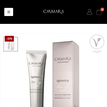
0
-50%