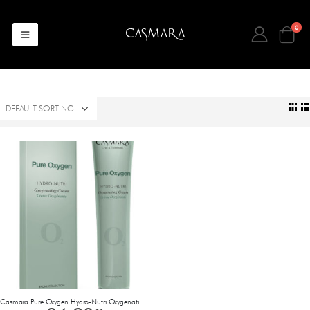
0
Casmara Pure Oxygen Hydro-Nutri Oxygenating Cream 50 ml