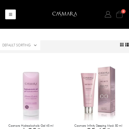
0
Casmara Hydroalcoholic Gel 45 ml
Casmara Infinity Sleeping Mask 50 ml