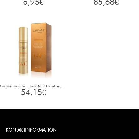
6,95
€
85,68
€
Casmara Sensations Hydro-Nutri Revitalizing Cream 50 ml
54,15
€
KONTAKTINFORMATION