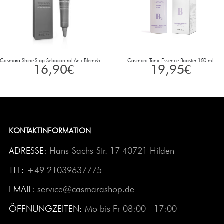
Casmara Shine Stop Sebocontrol Anti-Blemish Gel 10 ml
Casmara Tonic Essence Booster 150 ml
16,90
€
19,95
€
KONTAKTINFORMATION
ADRESSE:
Hans-Sachs-Str. 17 40721 Hilden
TEL:
+49 21039637775
EMAIL:
service@casmarashop.de
ÖFFNUNGZEITEN:
Mo bis Fr 08:00 - 17:00