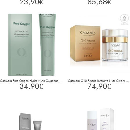
23,90
€
85,68
€
Casmara Pure Oxygen Hydro-Nutri Oxygenating Cream 50 ml
Casmara Q10 Rescue Intensive Nutri Cream 50 ml
34,90
€
74,90
€