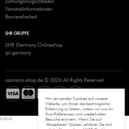
Zahlungsmöglichkeiten
Versandinformationen
Barrierefreiheit
SHR GRUPPE
SHR Germany Onlineshop
ipl-germany
casmara-shop.de © 2026 All Rights Reserved
Wir verwenden Cookies auf unserer
Website, um Ihnen die bestmögliche
Erfahrung zu bieten, indem wir uns an
Ihre Präferenzen und wiederholten
5-20:01
Besuche erinnern. Wenn Sie auf
"Akzeptieren" klicken, erklären Sie sich