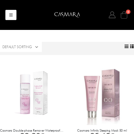
0
Casmara Double-phase Remover Waterproof make up 150 ml
Casmara Infinity Sleeping Mask 50 ml