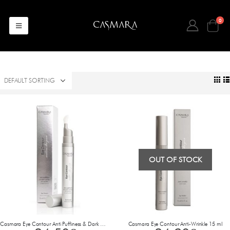
0
OUT OF STOCK
Casmara Eye Contour Anti Puffiness & Dark Circles 15 ml
Casmara Eye Contour Anti-Wrinkle 15 ml