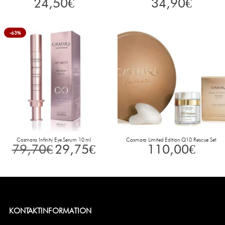
24,50
€
34,90
€
-63%
Casmara Infinity Eye Serum 10 ml
Casmara Limited Edition Q10 Rescue Set
79,70
€
29,75
€
110,00
€
KONTAKTINFORMATION