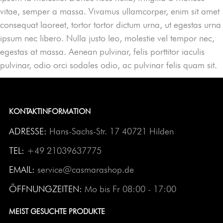
vitae, semper a massa. Vivamus ullamcorper, enim sit amet
consequat laoreet, tortor tortor dictum urna, ut egestas urna
ipsum nec libero. Nulla justo leo, molestie vel tempor nec,
egestas at massa. Aenean pulvinar, felis porttitor iaculis
pulvinar, odio orci sodales odio, ac pulvinar felis quam sit.
KONTAKTINFORMATION
ADRESSE:
Hans-Sachs-Str. 17 40721 Hilden
TEL:
+49 21039637775
EMAIL:
service@casmarashop.de
ÖFFNUNGZEITEN:
Mo bis Fr 08:00 - 17:00
MEIST GESUCHTE PRODUKTE