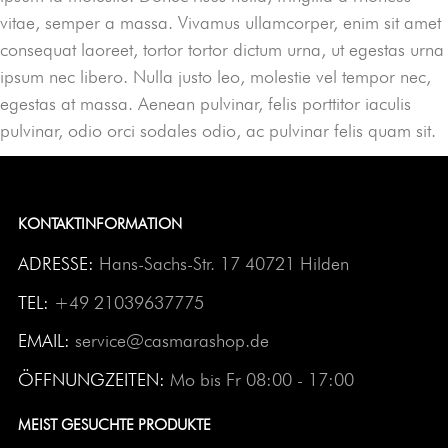
vitae, semper a massa. Vivamus ullamcorper, enim sit amet
consequat laoreet, tortor tortor dictum urna, ut egestas urna
ipsum nec libero. Nulla justo leo, molestie vel tempor nec,
egestas at massa. Aenean pulvinar, felis porttitor iaculis
pulvinar, odio orci sodales odio, ac pulvinar felis quam sit.
KONTAKTINFORMATION
ADRESSE:
Hans-Sachs-Str. 17 40721 Hilden
TEL:
+49 21039637775
EMAIL:
service@casmarashop.de
ÖFFNUNGZEITEN:
Mo bis Fr 08:00 - 17:00
MEIST GESUCHTE PRODUKTE