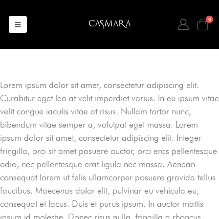
0
Lorem ipsum dolor sit amet, consectetur adipiscing elit.
Curabitur eget leo at velit imperdiet varius. In eu ipsum vitae
velit congue iaculis vitae at risus. Nullam tortor nunc,
bibendum vitae semper a, volutpat eget massa. Lorem
ipsum dolor sit amet, consectetur adipiscing elit. Integer
fringilla, orci sit amet posuere auctor, orci eros pellentesque
odio, nec pellentesque erat ligula nec massa. Aenean
consequat lorem ut felis ullamcorper posuere gravida tellus
faucibus. Maecenas dolor elit, pulvinar eu vehicula eu,
consequat et lacus. Duis et purus ipsum. In auctor mattis
ipsum id molestie. Donec risus nulla, fringilla a rhoncus