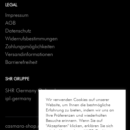
LEGAL
Impressum
AGB
Datenschutz
Widerrufsbestimmungen
Zahlungsmöglichkeiten
Versandinformationen
Barrierefreiheit
SHR GRUPPE
SHR Germany Onlineshop
ipl-germany
Wir verwenden Cookies auf unserer
Website, um Ihnen die bestmögliche
Erfahrung zu bieten, indem wir uns an
Ihre Präferenzen und wiederholten
Besuche erinnern. Wenn Sie auf
casmara-shop.de © 2026 All Rights Reserved
"Akzeptieren" klicken, erklären Sie sich