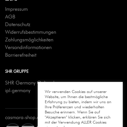
Impressum
AGB
Datenschutz
Widerrufsbestimmungen
Zahlungsmöglichkeiten
Versandinformationen
Barrierefreiheit
SHR GRUPPE
SHR Germany Onlineshop
ipl-germany
Wir verwenden Cookies auf unserer
Website, um Ihnen die bestmögliche
Erfahrung zu bieten, indem wir uns an
Ihre Präferenzen und wiederholten
Besuche erinnern. Wenn Sie auf
casmara-shop.de © 2026 All Rights Reserved
"Akzeptieren" klicken, erklären Sie sich
mit der Verwendung ALLER Cookies